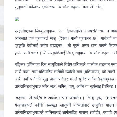
सुनुवारले फोलस्यादको रूपमा चासोक तङ्नाम मनाउने गर्छन् ।
प्रकृतिपूजक लिम्बु समुदायमा अनादिकालदेखि अन्नप्रति सम्मान व्यक्त
अन्नलाई एक प्रकारले माङ् (देवता) मान्ने प्रचलन छ । पाकेको बा
प्रकृति देवीलाई समेत चढाइन्छ । यो पुज्ने क्रम धान पाक्ने सिजन
पूर्णिमासम्मै चल्छ । यो संस्कृतिलाई लिम्बु समुदायमा चासोक तङ्नाम भ
मङ्सिर पूर्णिमाका दिन सामूहिकले विशेष तरिकाले चासोक तङ्नाम मनाइ
साथै माछा, चरा दक्षिणतिर लागेको उधौली याम (दक्षिणायण­) को न्वागी 
अर्थ नयाँ पाकेको शुद्ध अन्न पवित्र मनले पुजेर तागेरानिङ्वाभुमाङ (प
तागेरानिङ्वाभुमाङ भनेर जल, जमिन, वायु, अग्नि वा सूर्यलाई चिनिन्छ ।
'तङ्नाम' ले पर्व/चाड अर्थात् उत्सव जनाउँछ । लिम्बु मुन्धुम (शास्त
येत्हाङहरूले काँचो कन्दमूल खानुपर्ने बाध्यताबाट उन्मुक्ति पाउन
तागेरानिङ्वाभुमाङले मानिसलाई आगोसहित पारामा (कोदो), क्यावो 