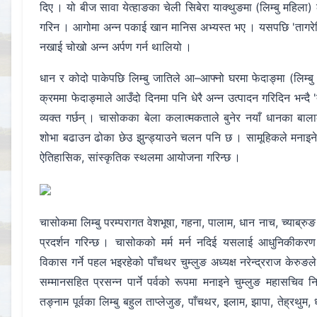
दिए । यो बीज सावा येत्हाङका चेली सिबेरा याक्थुङमा (लिम्बु महिला) 
गरिन । आगोमा अन्न पकाई खान मानिस अभ्यस्त भए । यसपछि 'तागरेन
नखाई चोखो अन्न अर्पण गर्न थालियो ।
धान र कोदो पाकेपछि लिम्बु जातिले आ–आफ्नो घरमा फेदाङ्मा (लिम्ब
क्रममा फेदाङ्माले आउँदो दिनमा पनि धेरै अन्न उत्पादन गरिदिन भन्दै 'त
व्यक्त गर्छन् । चासोकका बेला कलात्मकताले बुनेर नयाँ धानका ब
शोभा बढाउन ढोका छेउ झुन्ड्याउने चलन पनि छ । सामूहिकले मनाइने 
ऐतिहासिक, सांस्कृतिक स्थलमा आयोजना गरिन्छ ।
चासोकमा लिम्बु परम्परागत वेशभूषा, गहना, पालाम, धान नाच, च्याब्रुङ
प्रदर्शन गरिन्छ । चासोकको मर्म मर्न नदिई यसलाई आधुनिकीकरण 
विकास गर्ने पहल भइरहेको पाँचथर चुम्लुङ अध्यक्ष नरेन्द्रराज केरु
सम्मानसहित प्रसन्न पार्ने पर्वको रूपमा मनाइने चुम्लुङ महासचिव नि
तङ्नाम पूर्वका लिम्बु बहुल ताप्लेजुङ, पाँचथर, इलाम, झापा, तेह्रथु