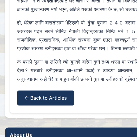
सहयोग, न त स्वदेशभित्रैबाट धेरै चासो र चिन्ता । तैपनि यो विकास
ज्ञानको पुस्तान्तरण भयो भएन, अहिले यसको अवस्था के छ, सो छलफल
हो, धेरैका लागि बासडोलमा भेटिएको यो 'ढुंगा' पुराना ２４０ वटामा
अक्षरहरू पढ्न सक्ने सीमित नेपाली विद्वान्‌हरूका निम्ति भने
राजनीतिक, प्रशासनिक, आर्थिक संरचना बुझ्न एउटा महत्त्वपूर्ण 
प्रत्येक अक्षरमा उनीहरूका हात वा आँखा परेका छन् । तिनमा छटपटी 
के यसले 'ढुंगा' मा लेखिने त्यो युगको बारेमा कुनै तथ्य थप्ला वा स्थ
देला ? यसबारे उनीहरूका आ–आफ्नै पढाई र व्याख्या आउलान्
अनुसन्धानमा अझै धेरै काम हुन बाँकी छ भन्ने कुरामा उनीहरूको दुईमत
← Back to Articles
About Us