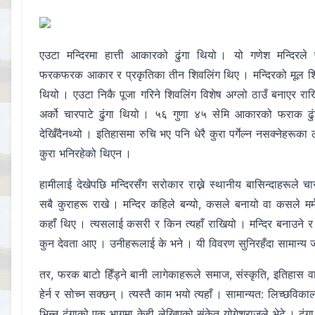
एउटा मन्दिरमा हात्ती आकारको ढुंगा थियो । यो गणेश मन्दिरले प्
फरकफरक आकार र प्रकृतिका तीन शिवलिंग थिए । मन्दिरको मूल शिवलि
थियो । एउटा निकै पूजा गरिने शिवलिंग विशेष अग्लो ठाउँ बनाएर 
अर्को चारपाटे ढुंगा थियो । ५६ गुणा ४५ सेमि आकारको फराक ढुंगा
देखिँदैनथ्यो । इतिहासमा रुचि भए पनि धेरै कुरा पर्गेल्न नसक्नेहरूका 
कुरा भनिरहेको थिएन ।
हामीलाई देखेपछि मन्दिरसँग सरोकार राख्ने स्थानीय बासिन्दाहरूले चा
सबै कुराहरू राखे । मन्दिर कहिले बन्यो, कसले बनायो वा कसले मर्मत
कहाँ थिए । त्यसलाई कसरी र किन त्यहाँ राखियो । मन्दिर बनाउने र मू
कुन देवता आए । उनीहरूलाई के भने । यी विवरण सुनिरहँदा सामान्य जा
तर, फरक बाटो हिँड्ने बानी लागेकाहरूले समाज, संस्कृति, इतिहास व
हेर्न र सोच्न सक्छन् । त्यस्तै काम भयो त्यहाँ । सामान्यत: लिच्छविक
भिन्न ढुंगाको एक भागमा केही लेखिएको संकेत योगेशराजले भेटे । ढुंगा