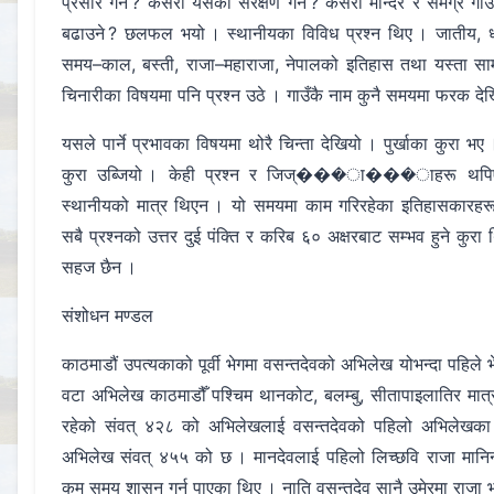
प्रसार गर्ने ? कसरी यसको संरक्षण गर्ने ? कसरी मन्दिर र समग्र
बढाउने ? छलफल भयो । स्थानीयका विविध प्रश्न थिए । जातीय, धा
समय–काल, बस्ती, राजा–महाराजा, नेपालको इतिहास तथा यस्ता सामग
चिनारीका विषयमा पनि प्रश्न उठे । गाउँकै नाम कुनै समयमा फरक दे
यसले पार्ने प्रभावका विषयमा थोरै चिन्ता देखियो । पुर्खाका कुरा 
कुरा उब्जियो । केही प्रश्न र जिज्���ा���ाहरू थपिए ।
स्थानीयको मात्र थिएन । यो समयमा काम गरिरहेका इतिहासकारहरूम
सबै प्रश्नको उत्तर दुई पंक्ति र करिब ६० अक्षरबाट सम्भव हुने कुरा
सहज छैन ।
संशोधन मण्डल
काठमाडौं उपत्यकाको पूर्वी भेगमा वसन्तदेवको अभिलेख योभन्दा पहिल
वटा अभिलेख काठमाडौँ पश्चिम थानकोट, बलम्बु, सीतापाइलातिर मात
रहेको संवत् ४२८ को अभिलेखलाई वसन्तदेवको पहिलो अभिलेखका 
अभिलेख संवत् ४५५ को छ । मानदेवलाई पहिलो लिच्छवि राजा मानिन
कम समय शासन गर्न पाएका थिए । नाति वसन्तदेव सानै उमेरमा राजा