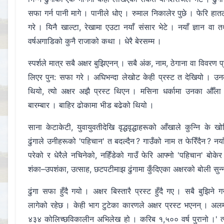
सफा गर्न पानी मागे । पानीले धोए । रुमाल निकालेर पुछे । फेरि हातल
गरे । यिनै खाल्टा, रेखामा एउटा नयाँ संसार भेटे । नयाँ ज्ञान 
वर्षअगाडिको कुनै राजाको कथा । धेरै बेरसम्म ।
स्पर्शले मात्र सबै अक्षर बुझिएनन् । सबै अंक, नाम, ठेगाना वा विवरण 
लिएर पुन: सफा गरे । अघिभन्दा लेखोट केही प्रस्ट त देखियो । 
थियो, त्यो अक्षर अझै प्रस्ट थिएन । मसिना धर्कामा उनका औँ
बारम्बार । बाहिर ढोकामा भीड बढेको थियो ।
साना केटाकेटी, युवायुवतीदेखि वृद्धवृद्धाहरूको आँखाले कुन्नि के
ढुंगाले उनीहरूको 'पहिचान' त बदल्दैन ? गाउँको नाम त फेरिँदैन ? नय
परेको र धेरैले नचिनेको, नहिँडेको गाउँ फेरि आफ्नो 'पहिचान' बोकेर
शंका–उपशंका, उत्साह, छटपटीमाझ ढुंगामा कुँदिएका अक्षरको बोली सु
ढुंगा सफा हुँदै गयो । अक्षर बिस्तारै प्रस्ट हुँदै गए । सबै बुझिने 
लागेको रहेछ । केही भाग टुटेका कारणले अक्षर प्रस्ट भएनन् । अल
४३४ कोलिच्छविकालीन अभिलेख हो । करिब १,५०० वर्ष पुरानो ।' त्