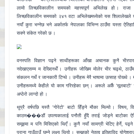
लामो लिच्छविकालीन समयको महत्त्वपूर्ण अभिलेख हो । राज
लिच्छविकालीन समयको २४१ वटा अभिलेखमध्येको यस शिलालेखले ए
नयाँ कुरा भन्नेछ भने अर्कातर्फ नेपालका विभिन्न ठाउँमा यस्ता ऐत
सक्ने संकेत गरेको छ ।
वनस्पति विज्ञान पढ्ने साथीहरूका आँखा अचानक कुनै भीरपाख
नदेखाएसम्म म देख्दिनथेँ । उनीहरू जोखिम मोलेर भीर चढ्थे, ठाउँमा
संकलन गर्थे र जानकारी टिप्थे । उनीहरू मेरै भाषामा उत्साह पोख्थे । 
उनीहरूमध्ये केहीले यो काम गरिरहेका छन् । अरूले अर्कै 'मूलबाटो'
अप्ठेरो लाग्दो हो ।
थुप्रै वर्षपछि यस्तै 'गोरेटो' बाटो हिँड्ने मौका मिल्यो । विष
काठम���डौं उपत्यकालाई पनौती हुँदै तराई जोड्ने बाटोका ऐतिह
समूहमा म पनि मिसिएको थिएँ । कुनै नयाँ सामग्री भेटिए हेर्ने, पढ्ने 
पुराना गाउँठाउँ घुम्ने लक्ष्य थियो । समूहको नेतृत्व इतिहाविद् योगे