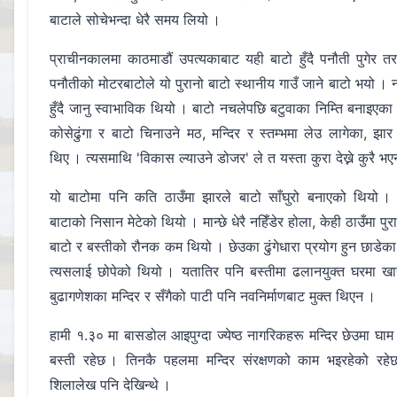
बाटाले सोचेभन्दा धेरै समय लियो ।
प्राचीनकालमा काठमाडौं उपत्यकाबाट यही बाटो हुँदै पनौती पुगेर तर
पनौतीको मोटरबाटोले यो पुरानो बाटो स्थानीय गाउँ जाने बाटो भयो । नय
हुँदै जानु स्वाभाविक थियो । बाटो नचलेपछि बटुवाका निम्ति बनाइएका पा
कोसेढुंगा र बाटो चिनाउने मठ, मन्दिर र स्तम्भमा लेउ लागेका, 
थिए । त्यसमाथि 'विकास ल्याउने डोजर' ले त यस्ता कुरा देख्ने कुरै भ
यो बाटोमा पनि कति ठाउँमा झारले बाटो साँघुरो बनाएको थियो । 
बाटाको निसान मेटेको थियो । मान्छे धेरै नहिँडेर होला, केही ठाउँमा पु
बाटो र बस्तीको रौनक कम थियो । छेउका ढुंगेधारा प्रयोग हुन छाडेक
त्यसलाई छोपेको थियो । यतातिर पनि बस्तीमा ढलानयुक्त घरमा खास 
बुढागणेशका मन्दिर र सँगैको पाटी पनि नवनिर्माणबाट मुक्त थिएन ।
हामी १.३० मा बासडोल आइपुग्दा ज्येष्ठ नागरिकहरू मन्दिर छेउमा घाम 
बस्ती रहेछ । तिनकै पहलमा मन्दिर संरक्षणको काम भइरहेको रहेछ । म
शिलालेख पनि देखिन्थे ।