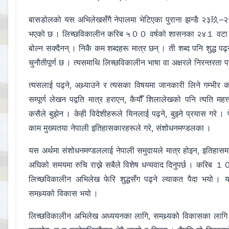
बासडोलको यस अभिलेखसँगै नेपालमा भेटिएका पुराना झन्डै २३玖–
भएको छ । लिच्छविकालीन करिब ५００ वर्षको शासनका २४１ वटा 
बोल्न सक्दैनन् । निकै कम शब्दहरू मात्र छन् । ती शब्द पनि शुद्ध पढ्
चुनौतीपूर्ण छ । त्यसमाथि लिच्छविकालीन भाषा वा अक्षरले निरन्तरता 
त्यसलाई पढ्ने, अथ्र्याउने र त्यसका विषयमा जानकारी लिने गम्भीर 
सम्पूर्ण लेखन पद्वति मात्र हराएन, कैयौँ शिलालेखको पनि त्यति महत
कसैले बुझेन । केही विदेशीहरूले यिनलाई पढ्ने, बुझ्ने प्रयास गरे । फ
काम मुख्यतया नेपाली इतिहासकारहरूले गरे, संशोधनमण्डलका ।
यस अर्थमा संशोधनमण्डललाई नेपाली समुदायले मात्र होइन, इतिहासमा रु
अघिको समयमा रुचि राख्ने सबैले विशेष धन्यवाद दिनुपर्
लिच्छविकालीन अभिलेख फेरि शुद्धसँग पढ्ने ल्याकत पैदा भयो । य
समथ्र्यको विकास भयो ।
लिच्छविकालीन अभिलेख अध्ययनका लागि, समथ्र्यको विकासका लागि त